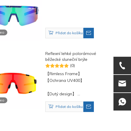
deo
Přidat do košíku
Reflexní lehké polorámové
běžecké sluneční brýle
(0)
【Rimless Frame】
【Ochrana UV400】
【Dutý design】
deo
Přidat do košíku