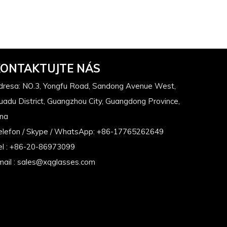
KONTAKTUJTE NÁS
dresa: NO.3, Yongfu Road, Sandong Avenue West,
uadu District, Guangzhou City, Guangdong Province,
ína
elefon / Skype / WhatsApp: +86-17765262649
el : +86-20-86973099
ail :
sales@xqglasses.com