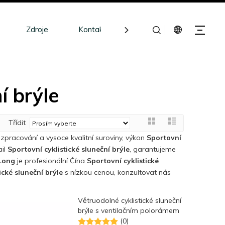
Zdroje
Kontakt
í brýle
Třídit
i zpracování a vysoce kvalitní suroviny, výkon
Sportovní
ail
Sportovní cyklistické sluneční brýle
, garantujeme
Long
je profesionální Čína
Sportovní cyklistické
ické sluneční brýle
s nízkou cenou, konzultovat nás
Větruodolné cyklistické sluneční
brýle s ventilačním polorámem
(0)