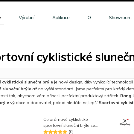
e
Výrobní
Aplikace
O
Showroom
rtovní cyklistické slunečn
 cyklistické sluneční brýle
je nový design, díky vynikající technologi
é sluneční brýle
až na vyšší standard. Jsme perfektní pro každý det
kosti tak, abychom vám přinesli perfektní produktový zážitek.
Bang 
brýle
výrobce a dodavatel, pokud hledáte nejlepší
Sportovní cyklist
Celorámové cyklistické
sportovní sluneční brýle se
zrcadlovou vrstvou
(0)