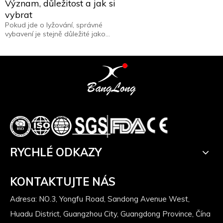
Význam, důležitost a jak si
vybrat
Pokud jde o lyžování, správné
vybavení je stejně důležité jako
zvládnutí sjezdovek. Jedním z
klíčových prvků, který je často
opomíjen, jsou 'lyžařské brýle VLT'
neboli propustnost viditelného světla
v lyžařských brýlích. Tato vlastnost je
zásadní jak pro bezpečnost, tak pro
výkon.
RYCHLÉ ODKAZY
KONTAKTUJTE NÁS
Adresa: NO.3, Yongfu Road, Sandong Avenue West,
Huadu District, Guangzhou City, Guangdong Province, Čína