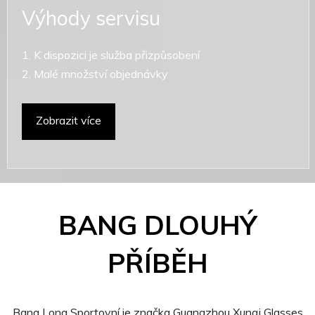
Výhody servisu
1. K dispozici je služba přizpůsobení
2. Malé množství objednávky
Zobrazit více
BANG DLOUHÝ
PŘÍBĚH
Bang Long Sportovní je značka Guangzhou Xunqi Glasses