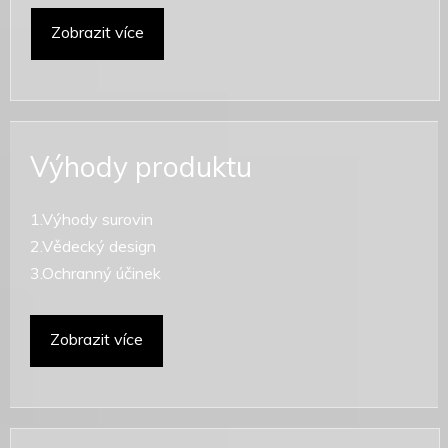
Zobrazit více
Výhody produktu
1.Výhody surovin
2.Vědecký design
3.Ochranný účinek
Zobrazit více