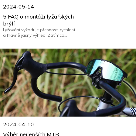
2024-05-14
5 FAQ o montáži lyžařských
brýlí
Lyžování vyžaduje přesnost, rychlost
a hlavně jasný výhled. Zatímco
správná výbava může zlepšit váš
výkon na svazích, často přehlíženou
součástí vybavení jsou vaše
sportovní sluneční brýle. V tomto
obsáhlém průvodci probereme často
kladené otázky o tom, „jak by měly
lyžařské brýle sedět“.
2024-04-10
Výběr nejlepších MTB