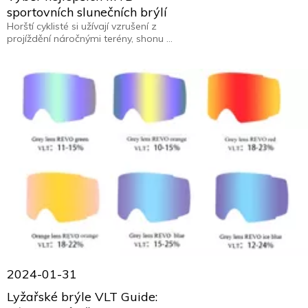
sportovních slunečních brýlí
Horští cyklisté si užívají vzrušení z
projíždění náročnými terény, shonu ze
sjíždění strmých kopců a radosti z
objevování přírody. Chcete-li si tyto
zážitky plně užít, nelze ignorovat
důležitost bezpečnosti. MTB
sportovní sluneční brýle nejen chrání
oči před škodlivými slunečními UV
paprsky, ale také je chrání před
prachem, nečistotami a občasnou
nízko visící větví.
2024-01-31
Lyžařské brýle VLT Guide: