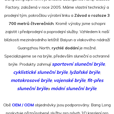
Factory, založená v roce 2005. Máme vlastní technický a
prodejní tým, pokročilou výrobní linku a
Závod o rozloze 3
700 metrů čtverečních
. Kromě výroby jsme schopni
zajistit i předprodejní a poprodejní služby. Vzhledem k naší
blízkosti mezinárodního letiště Baiyun a vlakového nádraží
Guangzhou North,
rychlé dodání
je možné.
Specializujeme se na brýle, především sluneční a ochranné
sportovní sluneční brýle
brýle. Produkty zahrnují
,
cyklistické sluneční brýle
lyžařské brýle
,
,
motokrosové brýle
vojenské brýle
fit-přes
,
,
sluneční brýle
módní sluneční brýle
a
.
Obě
OEM / ODM
objednávky jsou podporovány. Bang Long
poskytuje přizpůsobené služby pro návrh 3D kreslení pro